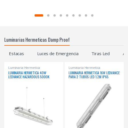
Luminarias Hermeticas Damp Proof
Estacas
Luces de Emergencia
Tiras Led
Ap
Luminaria Hermetica
Luminaria Hermetica
LUMINARIA HERMETICA 40W
LUMINARIA HERMETICA 16W LEDVANCE
LEDVANCE HAZARDOUS 5000K
PARA 2 TUBOS LED 1.2M IP65
6000LM 1302MM IP66 100-277V