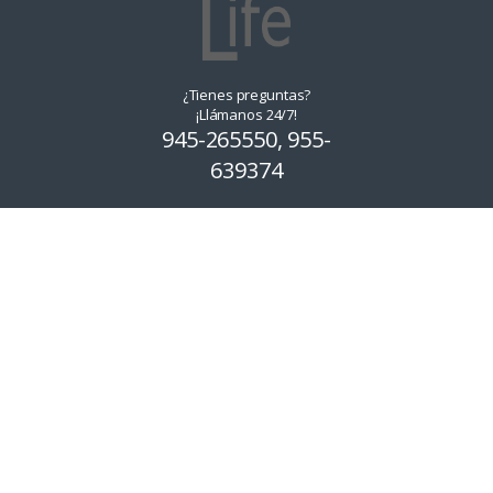
¿Tienes preguntas?
¡Llámanos 24/7!
945-265550, 955-
639374