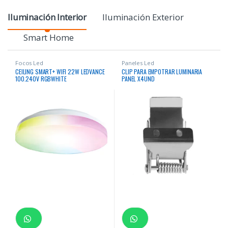
P
Iluminación Interior
Iluminación Exterior
r
Smart Home
o
Focos Led
Paneles Led
CEILING SMART+ WIFI 22W LEDVANCE
CLIP PARA EMPOTRAR LUMINARIA
d
100.240V RGBWHITE
PANEL X4UND
u
c
t
C
a
r
o