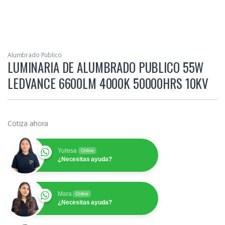
Mara
Online
¿Necesitas ayuda?
Maricielo
Online
¿Necesitas ayuda?
Amery
Online
¿Necesitas ayuda?
Instalación y Mantenimiento
Online
¿Necesitas ayuda? Habla con
nosotros
Cotizar