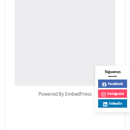
SKU:
7016378
Categoría:
Alumbrado Publico
Siguenos
facebook
instagram
Productos relacionados
linkedin
Alumbrado Publico
Alumbrado Publico
LUMINARIA LEDVANCE AREALIGHT DE
LUMINARIA DE ALUMBRADO PUBLICO