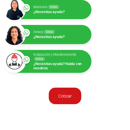
Descripción
LUMINARIA DE ALUMBRADO PUBLICO LEDVANCE
10Kv 55W 4000K 6600Lm 50000Hrs
7016378 FICHA TECNICA PDF