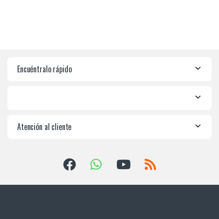
¿Tienes preguntas?
¡Llámanos 24/7!
945-265550, 955-
639374