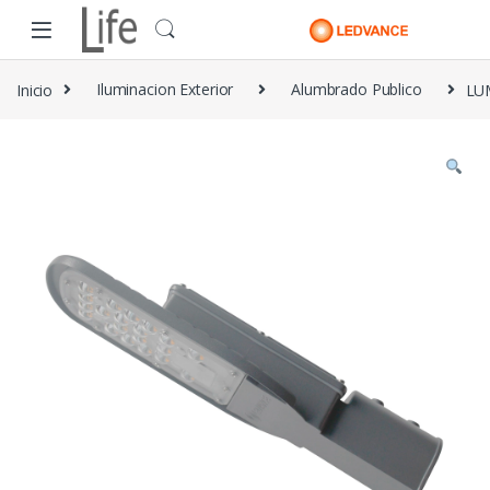
Skip to navigation
Skip to content
Inicio
Iluminacion Exterior
Alumbrado Publico
LU