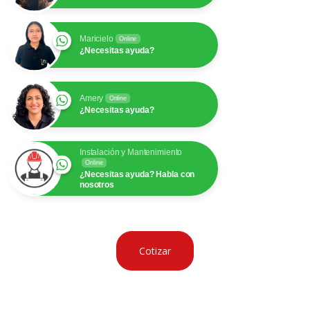
Maricielo
Online
¿Necesitas ayuda?
Amery
Online
¿Necesitas ayuda?
Instalación y Mantenimiento
Online
¿Necesitas ayuda? Habla con
nosotros
Cotizar