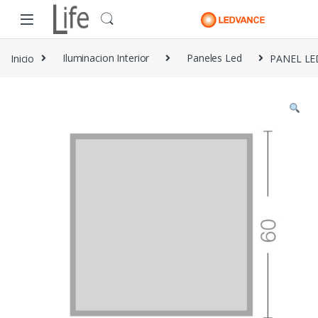
Skip to navigation
Skip to content
Inicio
Iluminacion Interior
Paneles Led
PANEL LE