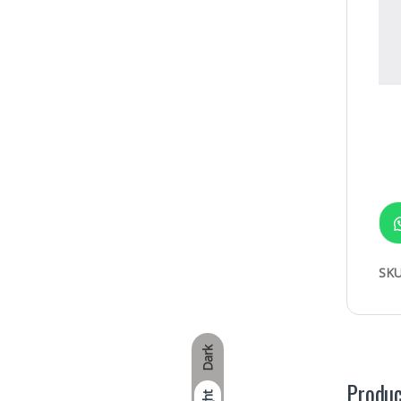
SKU
Dark
Produc