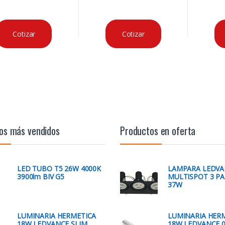
Cotizar
Cotizar
os más vendidos
Productos en oferta
LED TUBO T5 26W 4000K
LAMPARA LEDVA
3900lm BIV G5
MULTISPOT 3 PA
37W
LUMINARIA HERMETICA
LUMINARIA HER
18W LEDVANCE SLIM
18W LEDVANCE 