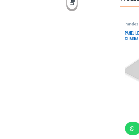
Light
Paneles
PANEL L
CUADRA