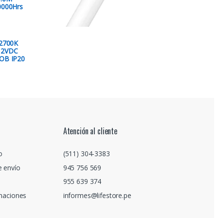
0000Hrs
2700K
12VDC
OB IP20
Atención al cliente
o
(511) 304-3383
e envío
945 756 569
955 639 374
amaciones
informes@lifestore.pe