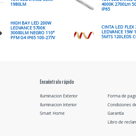
1980LM
4000K 2700Lm 5
IP65
HIGH BAY LED 200W
CINTA LED FLEX 
LEDVANCE 5700K
LEDVANCE 15W 
30000LM NEGRO 110°
5MTS 120LEDS C
PFM G4 IP65 100-277V
Encuéntralo rápido
Iluminacion Exterior
Forma de pag
Iluminacion Interior
Condiciones d
Smart Home
Garantía
Libro de recl