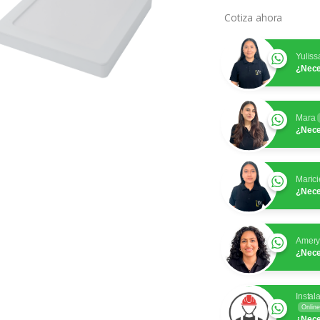
Cotiza ahora
Yuliss
¿Nece
Mara
¿Nece
Marici
¿Nece
Amer
¿Nece
Instal
Online
¿Nece