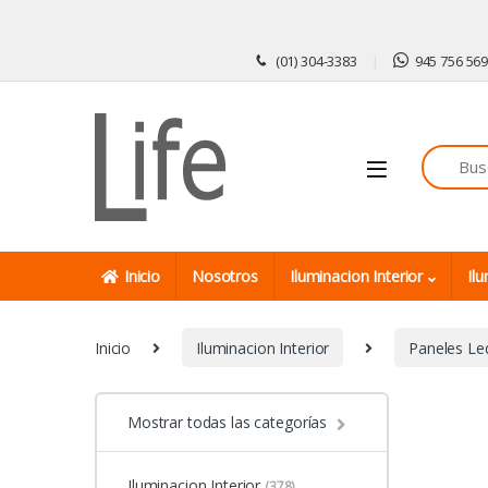
Skip to navigation
Skip to content
(01) 304-3383
945 756 56
Inicio
Nosotros
Iluminacion Interior
Ilu
Inicio
Iluminacion Interior
Paneles Le
Mostrar todas las categorías
Iluminacion Interior
(378)