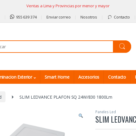
Ventas a Lima y Provincias por menor y mayor
9
955 639 374
Enviar correo
Nosotros
Contacto
minacion Exterior
Smart Home
Accesorios
Contacto
d
SLIM LEDVANCE PLAFON SQ 24W/830 1800Lm
Paneles Led
SLIM LEDVAN