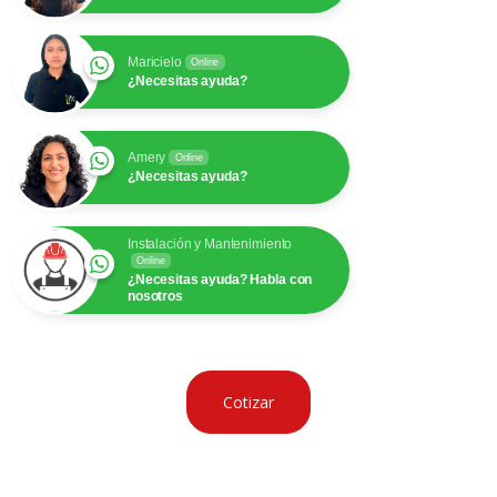
Maricielo
Online
¿Necesitas ayuda?
Amery
Online
¿Necesitas ayuda?
Instalación y Mantenimiento
Online
¿Necesitas ayuda? Habla con
nosotros
Cotizar