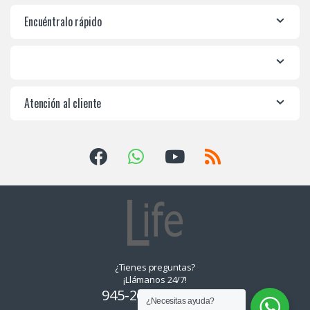
Encuéntralo rápido
Atención al cliente
¿Tienes preguntas?
¡Llámanos 24/7!
945-265550, 955-
¿Necesitas ayuda?