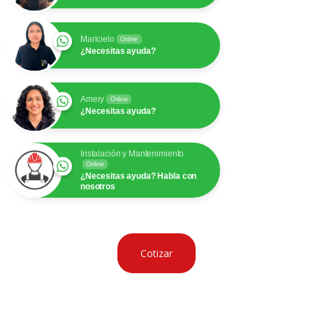
Maricielo
Online
¿Necesitas ayuda?
Amery
Online
¿Necesitas ayuda?
Instalación y Mantenimiento
Online
¿Necesitas ayuda? Habla con
nosotros
Cotizar