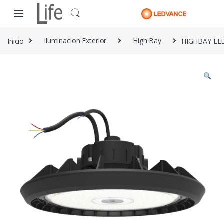
Skip to navigation
Skip to content
Inicio
Iluminacion Exterior
High Bay
HIGHBAY LE