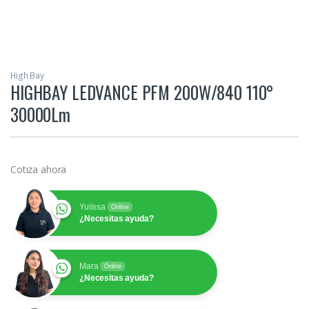
High Bay
HIGHBAY LEDVANCE PFM 200W/840 110°
30000Lm
Cotiza ahora
Yulissa
Online
¿Necesitas ayuda?
Mara
Online
¿Necesitas ayuda?