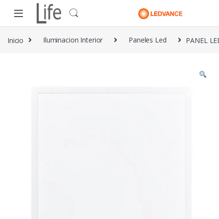
Skip to navigation
Skip to content
Inicio
Iluminacion Interior
Paneles Led
PANEL LE