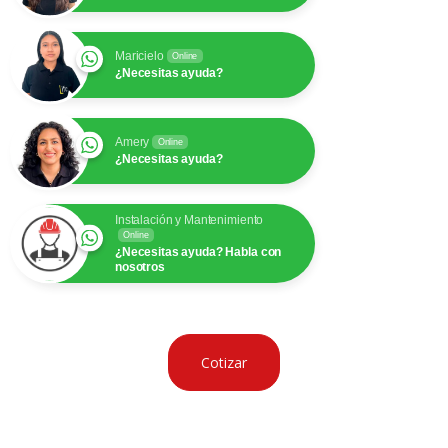
Maricielo
Online
¿Necesitas ayuda?
Amery
Online
¿Necesitas ayuda?
Instalación y Mantenimiento
Online
¿Necesitas ayuda? Habla con
nosotros
Cotizar