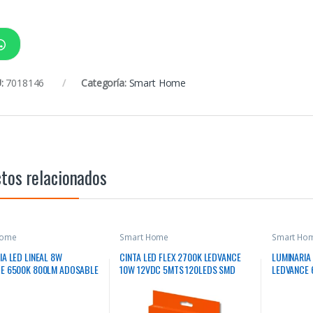
:
7018146
Categoría:
Smart Home
tos relacionados
Home
Smart Home
Smart Ho
IA LED LINEAL 8W
CINTA LED FLEX 2700K LEDVANCE
LUMINARIA 
E 6500K 800LM ADOSABLE
10W 12VDC 5MTS 120LEDS SMD
LEDVANCE 
P20 100-240V
IP20
240V