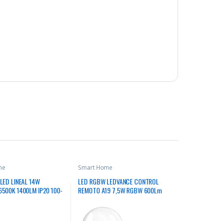
me
Smart Home
LED LINEAL 14W
LED RGBW LEDVANCE CONTROL
6500K 1400LM IP20 100-
REMOTO A19 7,5W RGBW 600Lm
15000Hrs 1UND