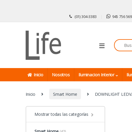
Skip to navigation
Skip to content
(01) 304-3383
945 756 56
Inicio
Nosotros
Iluminacion Interior
Ilu
Inicio
Smart Home
DOWNLIGHT LEDV
Mostrar todas las categorías
Smart Home
(42)