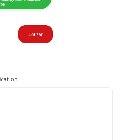
ros
Cotizar
ication