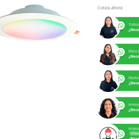
Cotiza ahora
Yuliss
¿Nece
Mara
¿Nece
Marici
¿Nece
Amer
¿Nece
Instal
Online
¿Nece