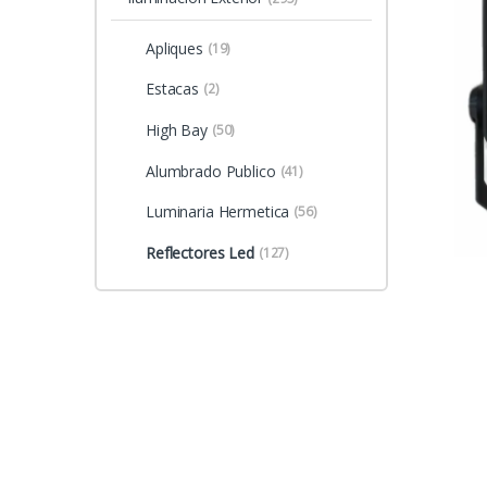
Apliques
(19)
Estacas
(2)
High Bay
(50)
Alumbrado Publico
(41)
Luminaria Hermetica
(56)
Reflectores Led
(127)