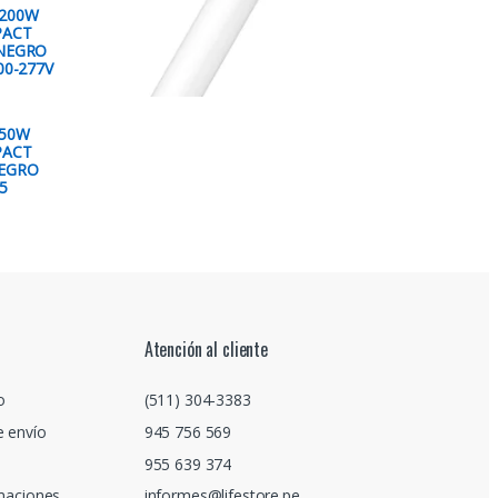
 200W
PACT
 NEGRO
00-277V
 50W
PACT
NEGRO
5
Atención al cliente
o
(511) 304-3383
e envío
945 756 569
955 639 374
amaciones
informes@lifestore.pe