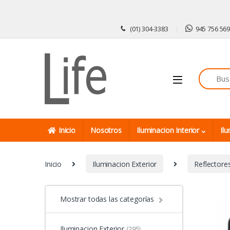
Skip to navigation
Skip to content
(01) 304-3383
945 756 56
Inicio
Nosotros
Iluminacion Interior
Ilu
Inicio
Iluminacion Exterior
Reflectore
Mostrar todas las categorías
Iluminacion Exterior
(295)