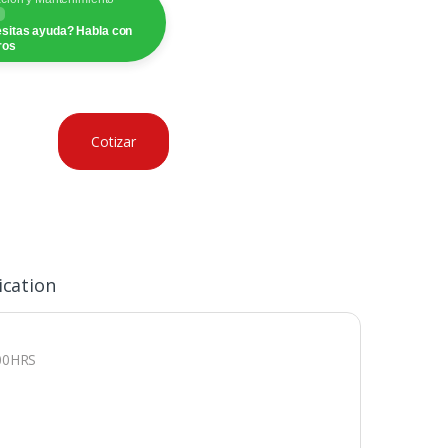
sitas ayuda? Habla con
ros
Cotizar
ication
00HRS