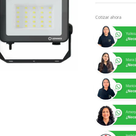
Cotizar ahora
Yuliss
¿Nece
Mara
¿Nece
Marici
¿Nece
Amer
¿Nece
Instal