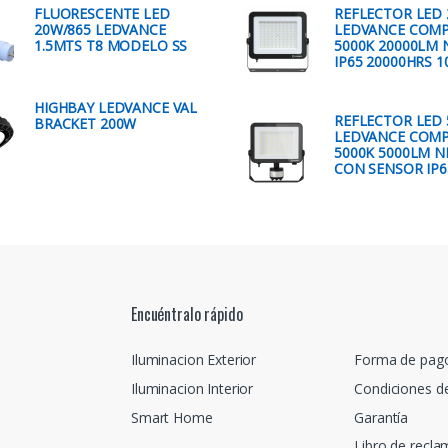
FLUORESCENTE LED
REFLECTOR LED
20W/865 LEDVANCE
LEDVANCE COM
1.5MTS T8 MODELO SS
5000K 20000LM
IP65 20000HRS 1
HIGHBAY LEDVANCE VAL
REFLECTOR LED
BRACKET 200W
LEDVANCE COM
5000K 5000LM 
CON SENSOR IP6
Encuéntralo rápido
Iluminacion Exterior
Forma de pag
Iluminacion Interior
Condiciones d
Smart Home
Garantía
Libro de recl