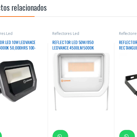
tos relacionados
ores Led
Reflectores Led
Reflectore
OR LED 10W LEDVANCE
REFLECTOR LED 50W/850
REFLECTOR
3000K 50,000HRS 100-
LEDVANCE 4500LM 5000K
RECTANGU
65
30000HRS RECTANGULAR BLANCO
50000HRS