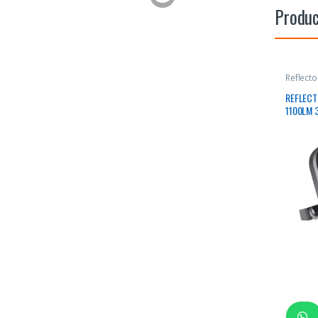
Produc
Reflect
REFLECT
1100LM 
277V IP