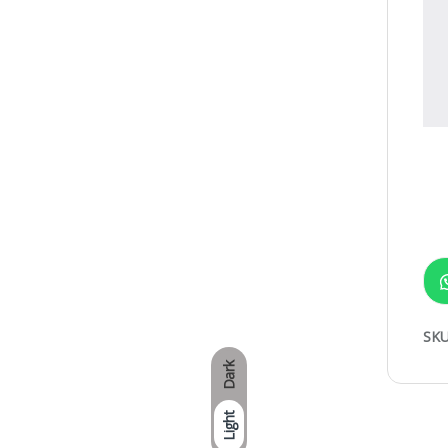
SKU
Dark
Light