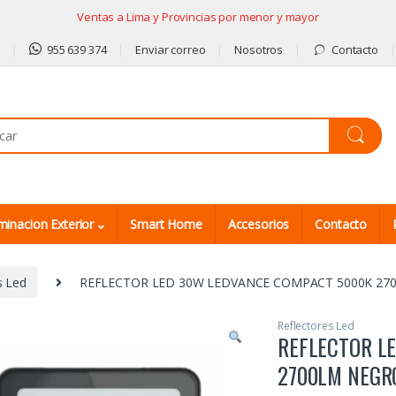
Ventas a Lima y Provincias por menor y mayor
9
955 639 374
Enviar correo
Nosotros
Contacto
minacion Exterior
Smart Home
Accesorios
Contacto
s Led
REFLECTOR LED 30W LEDVANCE COMPACT 5000K 27
Reflectores Led
REFLECTOR L
2700LM NEGR