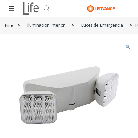
Skip to navigation
Skip to content
Inicio
Iluminacion Interior
Luces de Emergencia
L