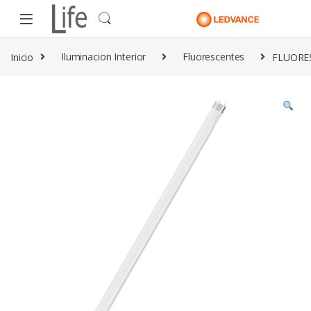
Skip to navigation
Skip to content
Inicio
Iluminacion Interior
Fluorescentes
FLUORE