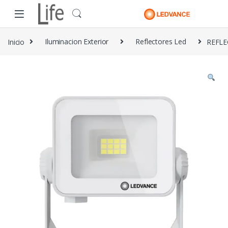
Skip to navigation
Skip to content
Inicio
Iluminacion Exterior
Reflectores Led
REFLE