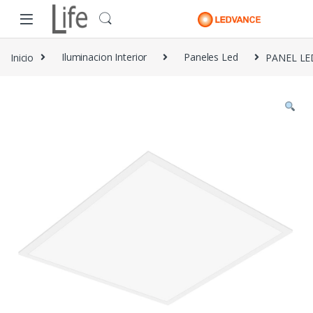
Skip to navigation
Skip to content
Inicio
Iluminacion Interior
Paneles Led
PANEL LE