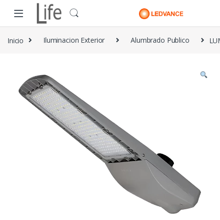
Skip to navigation
Skip to content
Inicio
Iluminacion Exterior
Alumbrado Publico
LU