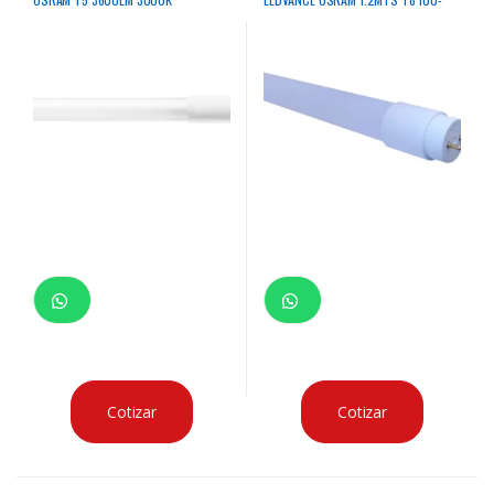
50000HRS BIV G5
240V MODELO SS
Cotizar
Cotizar