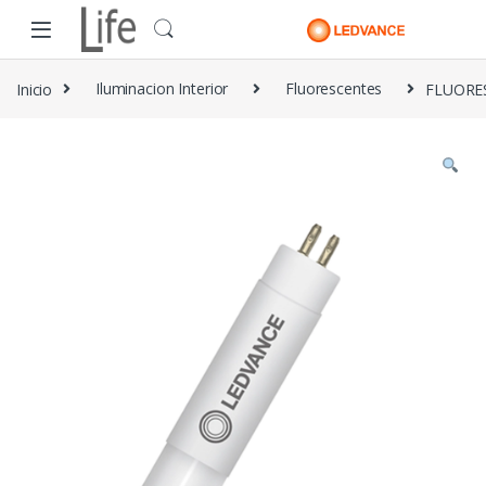
Skip to navigation
Skip to content
Inicio
Iluminacion Interior
Fluorescentes
FLUORE