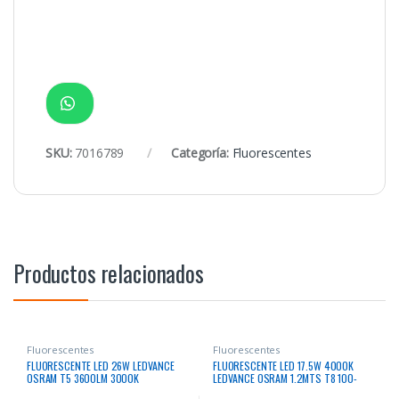
SKU:
7016789
Categoría:
Fluorescentes
Productos relacionados
Fluorescentes
Fluorescentes
FLUORESCENTE LED 26W LEDVANCE
FLUORESCENTE LED 17.5W 4000K
OSRAM T5 3600LM 3000K
LEDVANCE OSRAM 1.2MTS T8 100-
50000HRS BIV G5
240V MODELO SS