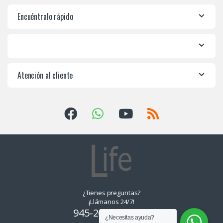
Encuéntralo rápido
Atención al cliente
¿Tienes preguntas?
¡Llámanos 24/7!
945-265550, 955-
¿Necesitas ayuda?