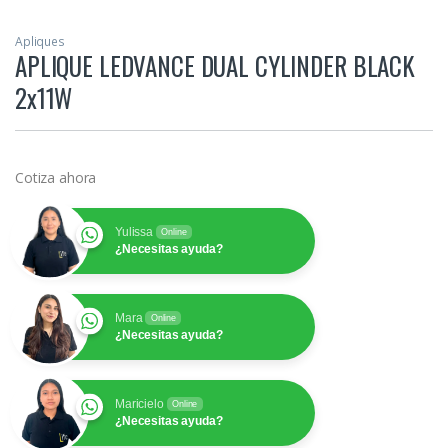
Apliques
APLIQUE LEDVANCE DUAL CYLINDER BLACK
2x11W
Cotiza ahora
Yulissa
Online
¿Necesitas ayuda?
Mara
Online
¿Necesitas ayuda?
Maricielo
Online
¿Necesitas ayuda?