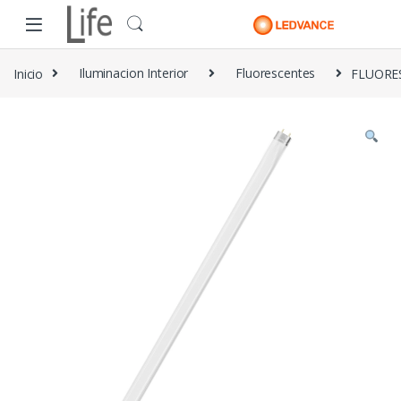
Skip to navigation
Skip to content
Inicio
Iluminacion Interior
Fluorescentes
FLUORE