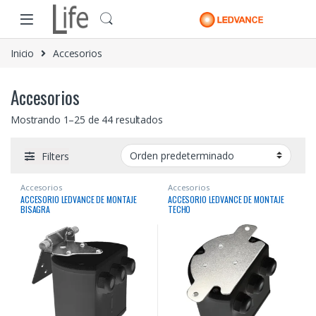
Skip to navigation
Skip to content
Inicio
Accesorios
Accesorios
Mostrando 1–25 de 44 resultados
Filters
Accesorios
Accesorios
ACCESORIO LEDVANCE DE MONTAJE
ACCESORIO LEDVANCE DE MONTAJE
BISAGRA
TECHO