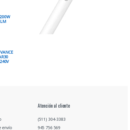
 200W
0LM
DVANCE
AR30
240V
Atención al cliente
o
(511) 304-3383
e envío
945 756 569