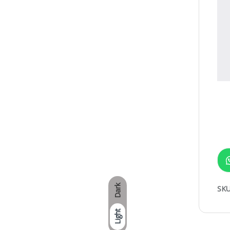
Dark
SKU
Light