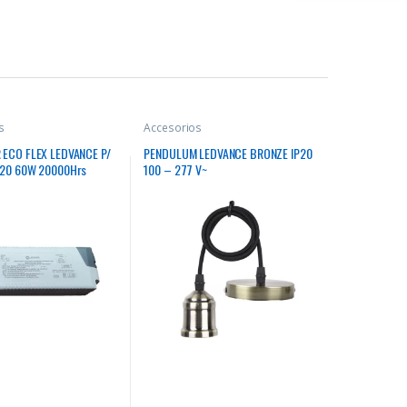
s
Accesorios
 ECO FLEX LEDVANCE P/
PENDULUM LEDVANCE BRONZE IP20
IP20 60W 20000Hrs
100 – 277 V~