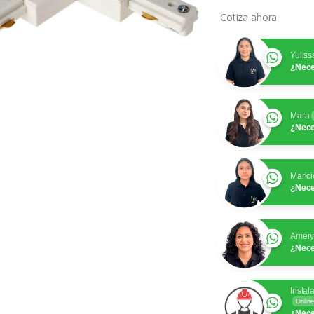
Cotiza ahora
Yuliss
¿Nece
Mara
¿Nece
Marici
¿Nece
Amer
¿Nece
Instal
Online
¿Nece