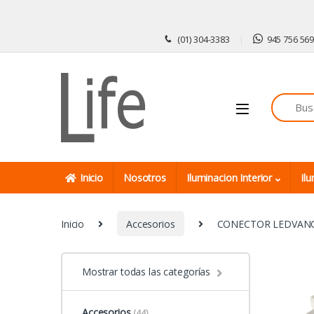
Skip to navigation
Skip to content
(01) 304-3383
945 756 56
Inicio
Nosotros
Iluminacion Interior
Ilu
Inicio
Accesorios
CONECTOR LEDVANC
Mostrar todas las categorías
Accesorios
(44)