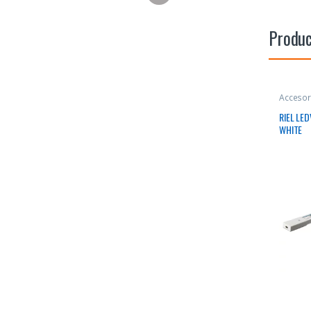
Produc
Accesor
RIEL LE
WHITE