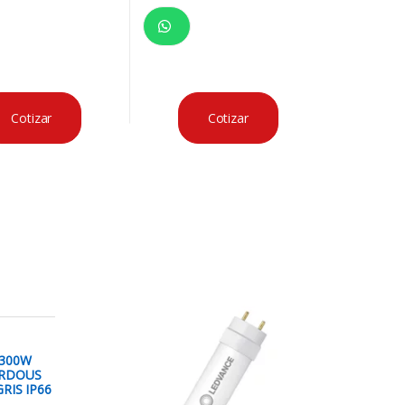
Cotizar
Cotizar
 300W
ARDOUS
RIS IP66