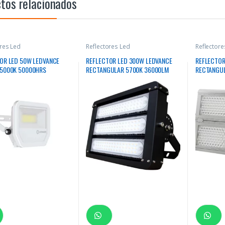
tos relacionados
ores Led
Reflectores Led
Reflectore
OR LED 50W LEDVANCE
REFLECTOR LED 300W LEDVANCE
REFLECTOR
 5000K 50000HRS
RECTANGULAR 5700K 36000LM
RECTANGUL
GULAR BLANCO
50000HRS
50000HRS