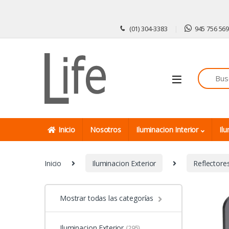
Skip to navigation
Skip to content
(01) 304-3383
945 756 56
Inicio
Nosotros
Iluminacion Interior
Ilu
Inicio
Iluminacion Exterior
Reflectore
Mostrar todas las categorías
Iluminacion Exterior
(295)