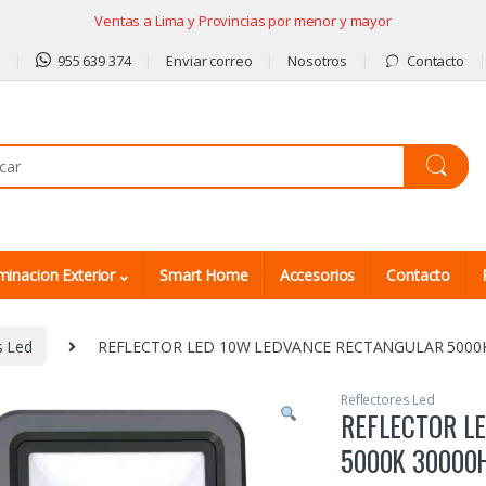
Ventas a Lima y Provincias por menor y mayor
9
955 639 374
Enviar correo
Nosotros
Contacto
minacion Exterior
Smart Home
Accesorios
Contacto
s Led
REFLECTOR LED 10W LEDVANCE RECTANGULAR 5000
Reflectores Led
REFLECTOR L
5000K 30000