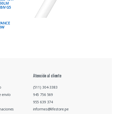
850LM
BIV G5
VANCE
0W
Atención al cliente
o
(511) 304-3383
e envío
945 756 569
955 639 374
amaciones
informes@lifestore.pe