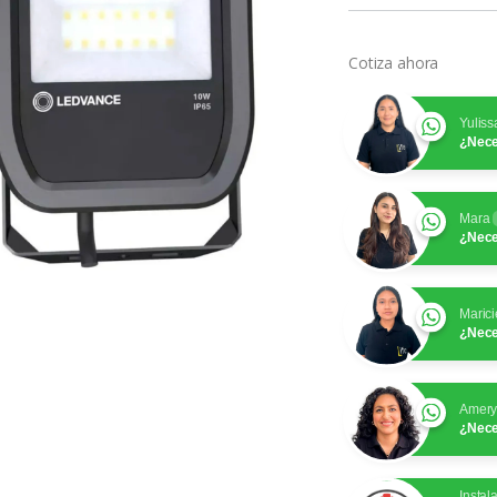
Cotiza ahora
Yuliss
¿Nece
Mara
¿Nece
Marici
¿Nece
Amer
¿Nece
Instal