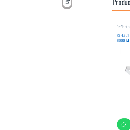
Produc
Reflect
REFLECT
6000LM
RECTAN