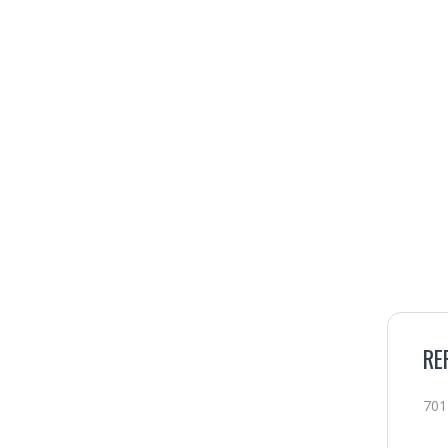
RE
701