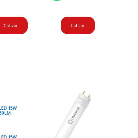
Cotizar
Cotizar
LED 15W
850LM
LED 15W