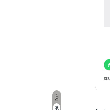
SKU
Dark
Light