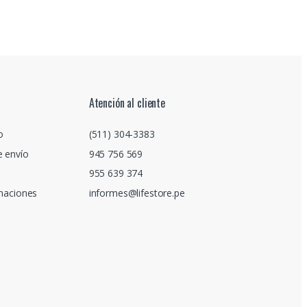
Atención al cliente
o
(511) 304-3383
e envío
945 756 569
955 639 374
amaciones
informes@lifestore.pe