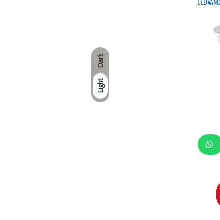
LEDVANC
Dark
Light