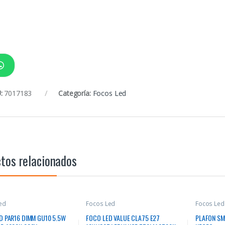
:
7017183
Categoría:
Focos Led
tos relacionados
ed
Focos Led
Focos Led
D PAR16 DIMM GU10 5.5W
FOCO LED VALUE CLA75 E27
PLAFON SM