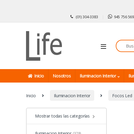
Skip to navigation
Skip to content
(01) 304-3383
945 756 56
Inicio
Nosotros
Iluminacion Interior
Ilu
Inicio
Iluminacion Interior
Focos Led
Mostrar todas las categorías
Iluminacion Interior
(378)