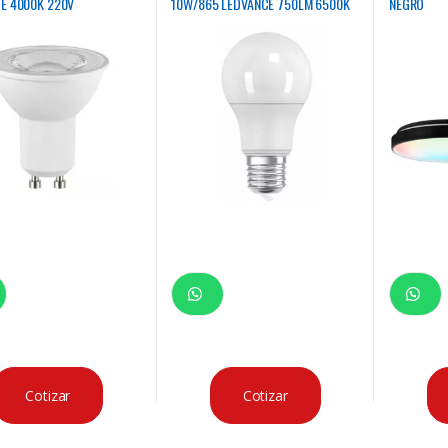
E 4000K 220V
10W/865 LEDVANCE 750LM 6500K
NEGRO
220V
Cotizar
Cotizar