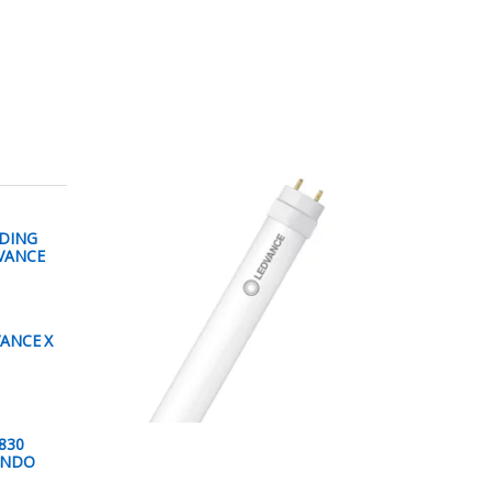
DING
VANCE
ANCE X
830
ONDO