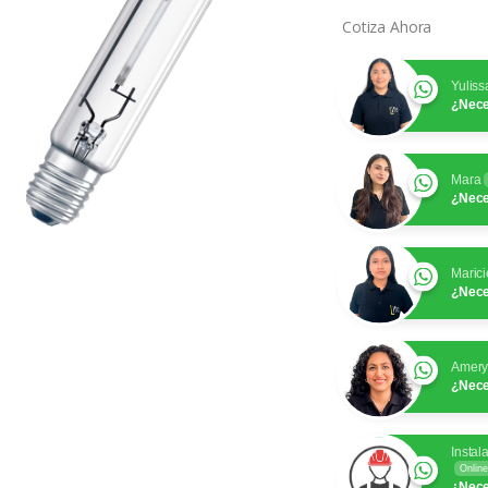
Cotiza Ahora
Yuliss
¿Nece
Mara
¿Nece
Marici
¿Nece
Amer
¿Nece
Instal
Online
¿Nece