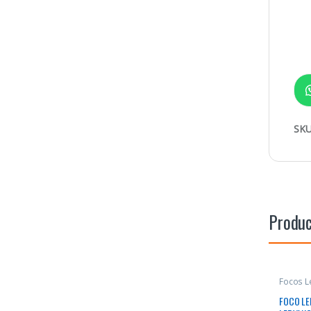
SKU
Produc
Focos L
FOCO LE