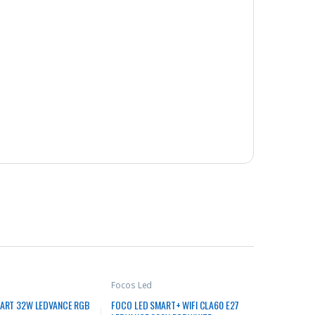
Focos Led
ART 32W LEDVANCE RGB
FOCO LED SMART+ WIFI CLA60 E27