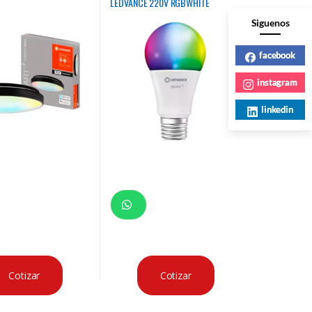
LEDVANCE 220V RGBWHITE
Siguenos
facebook
instagram
linkedin
Cotizar
Cotizar