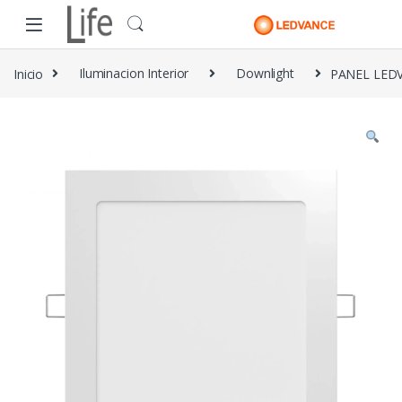
Skip to navigation
Skip to content
Inicio
Iluminacion Interior
Downlight
PANEL LED