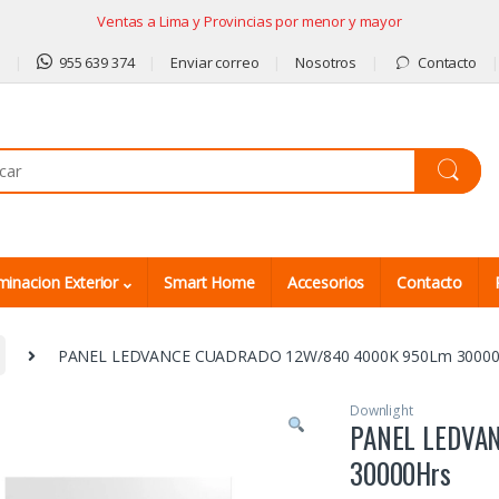
Ventas a Lima y Provincias por menor y mayor
9
955 639 374
Enviar correo
Nosotros
Contacto
minacion Exterior
Smart Home
Accesorios
Contacto
PANEL LEDVANCE CUADRADO 12W/840 4000K 950Lm 30000
Downlight
PANEL LEDVA
30000Hrs