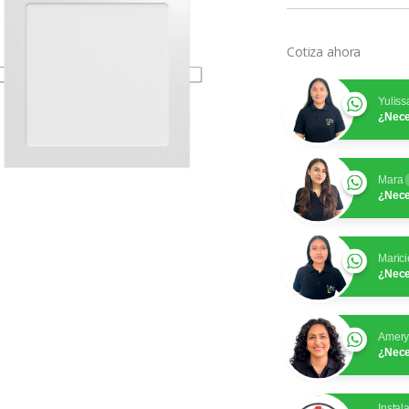
Cotiza ahora
Yuliss
¿Nece
Mara
¿Nece
Marici
¿Nece
Amer
¿Nece
Instal