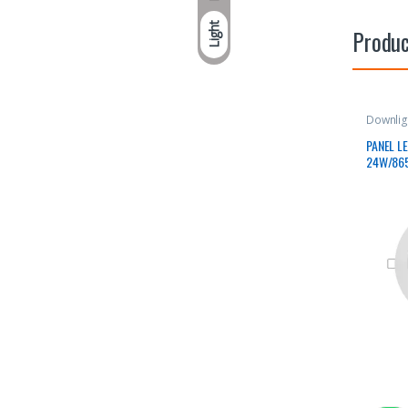
Light
Produc
Downlig
PANEL L
24W/86
30000H