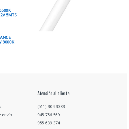
6500K
12V 5MTS
VANCE
W 3000K
Atención al cliente
o
(511) 304-3383
e envío
945 756 569
955 639 374