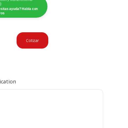
sitas ayuda? Habla con
ros
Cotizar
ication