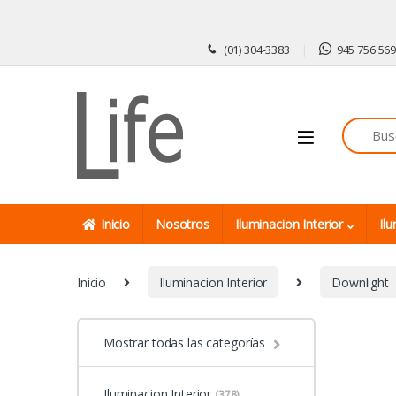
Skip to navigation
Skip to content
(01) 304-3383
945 756 56
Inicio
Nosotros
Iluminacion Interior
Ilu
Inicio
Iluminacion Interior
Downlight
Mostrar todas las categorías
Iluminacion Interior
(378)