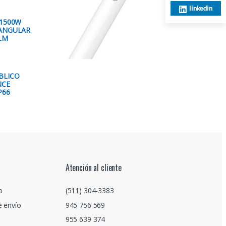
linkedin
 1500W
ANGULAR
0LM
BLICO
NCE
P66
Atención al cliente
o
(511) 304-3383
e envío
945 756 569
955 639 374