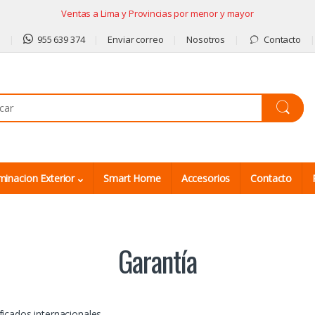
Ventas a Lima y Provincias por menor y mayor
9
955 639 374
Enviar correo
Nosotros
Contacto
minacion Exterior
Smart Home
Accesorios
Contacto
Garantía
icados internacionales.