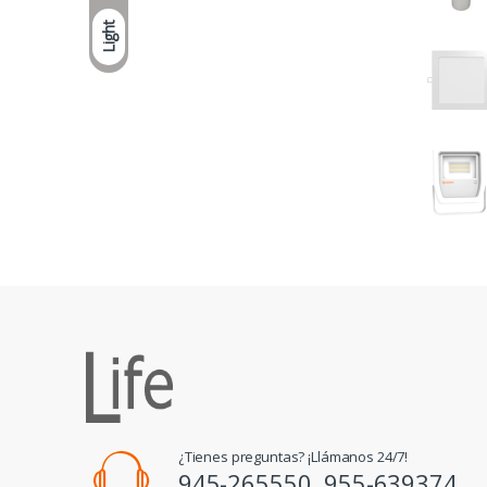
Light
¿Tienes preguntas? ¡Llámanos 24/7!
945-265550, 955-639374