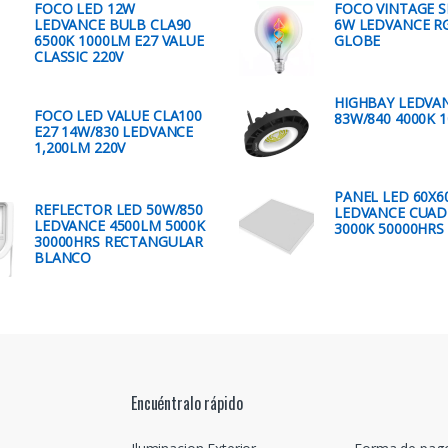
FOCO LED 12W
FOCO VINTAGE 
LEDVANCE BULB CLA90
6W LEDVANCE 
6500K 1000LM E27 VALUE
GLOBE
CLASSIC 220V
HIGHBAY LEDVA
FOCO LED VALUE CLA100
83W/840 4000K 
E27 14W/830 LEDVANCE
1,200LM 220V
PANEL LED 60X6
REFLECTOR LED 50W/850
LEDVANCE CUA
LEDVANCE 4500LM 5000K
3000K 50000HRS
30000HRS RECTANGULAR
BLANCO
Encuéntralo rápido