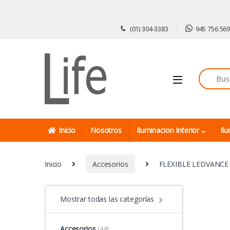
Skip to navigation
Skip to content
(01) 304-3383
945 756 56
Inicio
Nosotros
Iluminacion Interior
Ilu
Inicio
Accesorios
FLEXIBLE LEDVANC
Mostrar todas las categorías
Accesorios
(44)