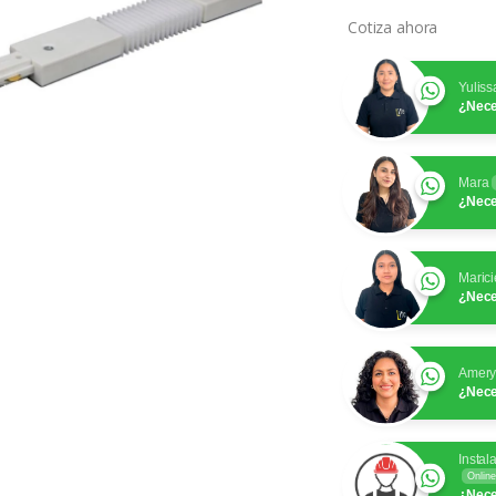
Cotiza ahora
Yuliss
¿Nece
Mara
¿Nece
Marici
¿Nece
Amer
¿Nece
Instal
Online
¿Nece