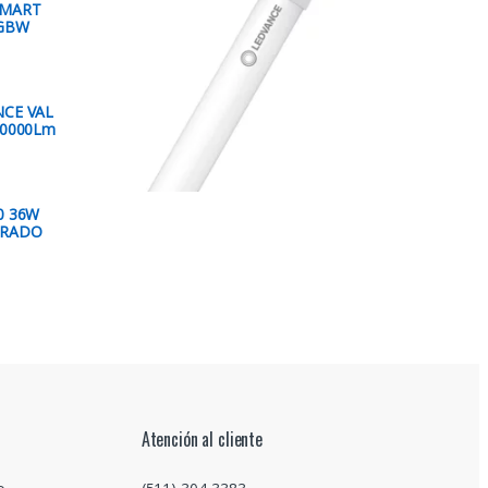
SMART
RGBW
NCE VAL
10000Lm
0 36W
DRADO
Atención al cliente