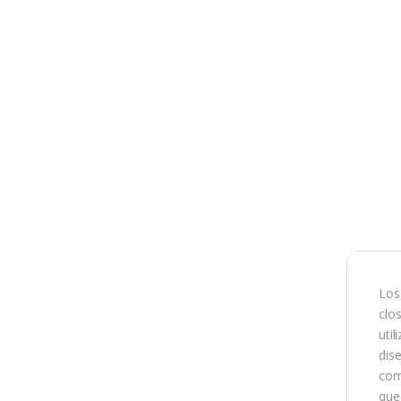
Los 
clo
uti
dis
com
que