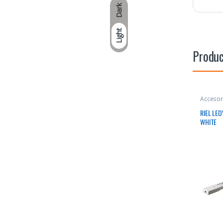
Dark
Light
Produc
Accesor
RIEL LE
WHITE