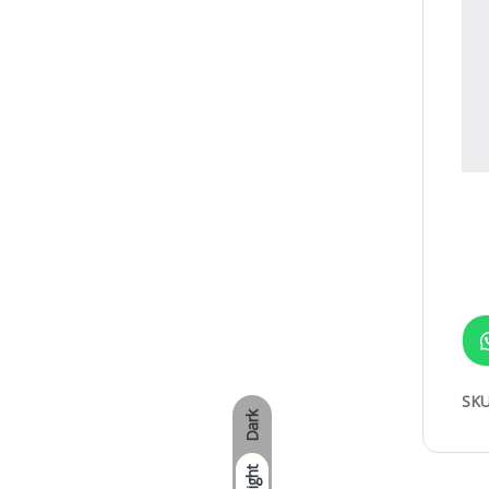
SKU
Dark
Light