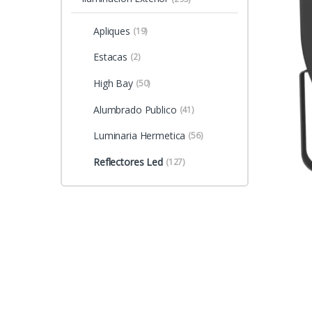
Apliques
(19)
Estacas
(2)
High Bay
(50)
Alumbrado Publico
(41)
Luminaria Hermetica
(56)
Reflectores Led
(127)