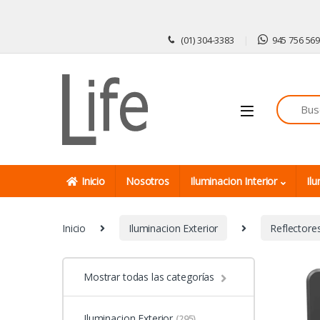
Skip to navigation
Skip to content
(01) 304-3383
945 756 56
Inicio
Nosotros
Iluminacion Interior
Ilu
Inicio
Iluminacion Exterior
Reflectore
Mostrar todas las categorías
Iluminacion Exterior
(295)