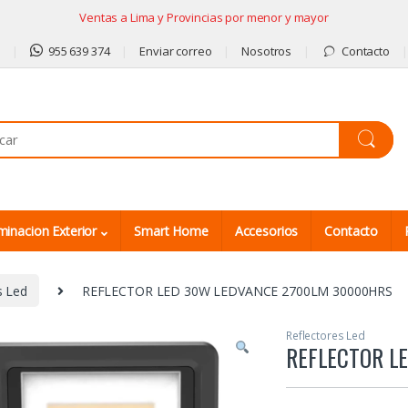
Ventas a Lima y Provincias por menor y mayor
9
955 639 374
Enviar correo
Nosotros
Contacto
minacion Exterior
Smart Home
Accesorios
Contacto
s Led
REFLECTOR LED 30W LEDVANCE 2700LM 30000HRS
Reflectores Led
REFLECTOR L