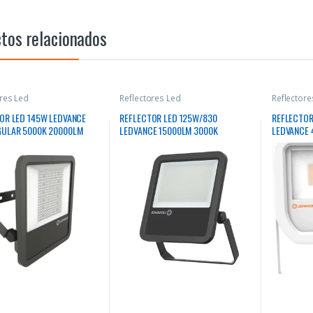
tos relacionados
ores Led
Reflectores Led
Reflectore
OR LED 145W LEDVANCE
REFLECTOR LED 125W/830
REFLECTOR
GULAR 5000K 20000LM
LEDVANCE 15000LM 3000K
LEDVANCE 
RS
50000HRS
30000HRS