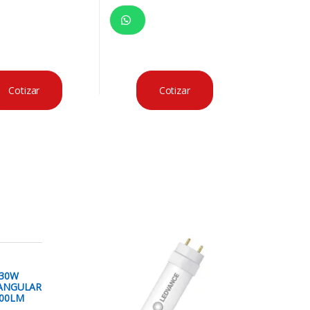
Cotizar
Cotizar
 30W
ANGULAR
300LM