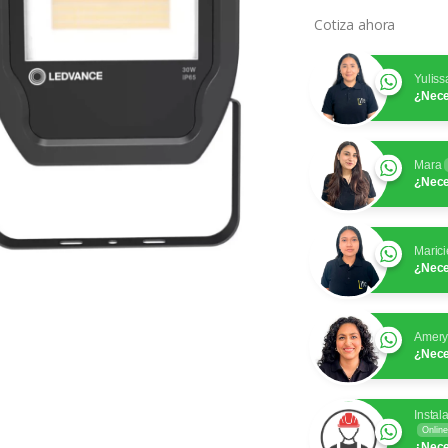
Cotiza ahora
Yuliss
¿Nece
Mara
¿Nece
Marici
¿Nece
Amer
¿Nece
Instal
Online
¿Nece