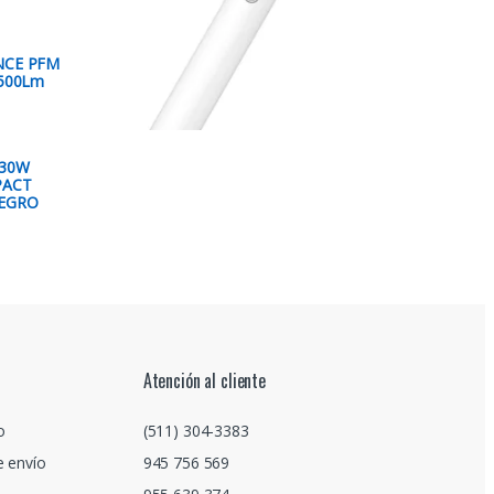
NCE PFM
3500Lm
 30W
PACT
NEGRO
Atención al cliente
o
(511) 304-3383
e envío
945 756 569