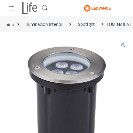
Skip to navigation
Skip to content
Inicio
Iluminacion Interior
Spotlight
LUMINARIA L