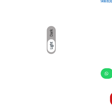
14W/830
Dark
Light