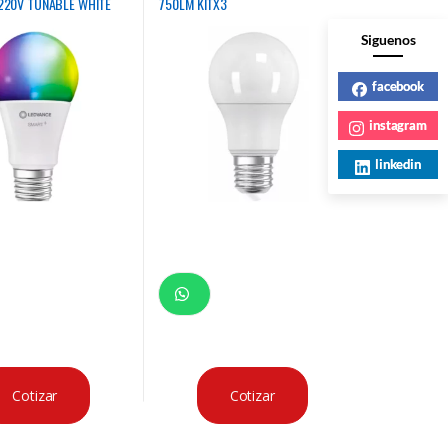
220V TUNABLE WHITE
750LM KITX3
Siguenos
facebook
instagram
linkedin
Cotizar
Cotizar