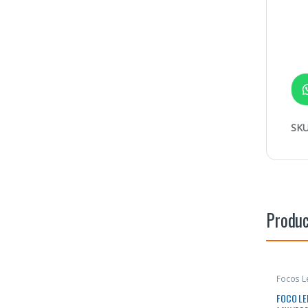
SKU
Produc
Focos L
FOCO LE