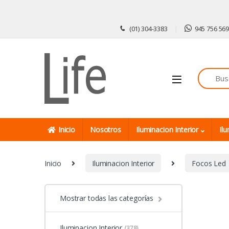
Skip to navigation
Skip to content
(01) 304-3383
945 756 56
Inicio
Nosotros
Iluminacion Interior
Ilu
Inicio
Iluminacion Interior
Focos Led
Mostrar todas las categorías
Iluminacion Interior
(378)