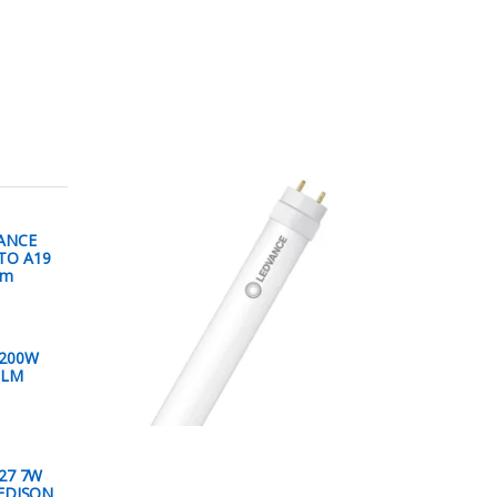
ANCE
TO A19
Lm
 200W
0LM
27 7W
EDISON