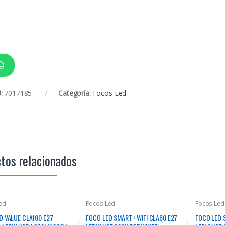
:
7017185
Categoría:
Focos Led
tos relacionados
ed
Focos Led
Focos Led
D VALUE CLA100 E27
FOCO LED SMART+ WIFI CLA60 E27
FOCO LED 