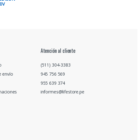
0V
Atención al cliente
o
(511) 304-3383
e envío
945 756 569
955 639 374
amaciones
informes@lifestore.pe