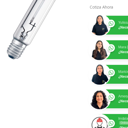
Cotiza Ahora
Yuliss
¿Nece
Mara
¿Nece
Marici
¿Nece
Amer
¿Nece
Instal
Online
¿Nece