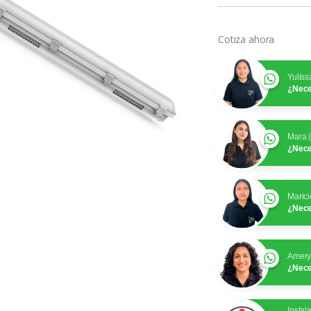
Cotiza ahora
Yuliss
¿Nece
Mara
¿Nece
Marici
¿Nece
Amer
¿Nece
Instal