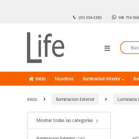
Skip to navigation
Skip to content
(01) 304-3383
945 756 56
Inicio
Nosotros
Iluminacion Interior
Ilu
Inicio
Iluminacion Exterior
Luminaria 
Mostrar todas las categorías
Iluminacion Exterior
(295)