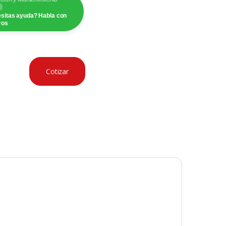
sitas ayuda? Habla con
ros
Cotizar