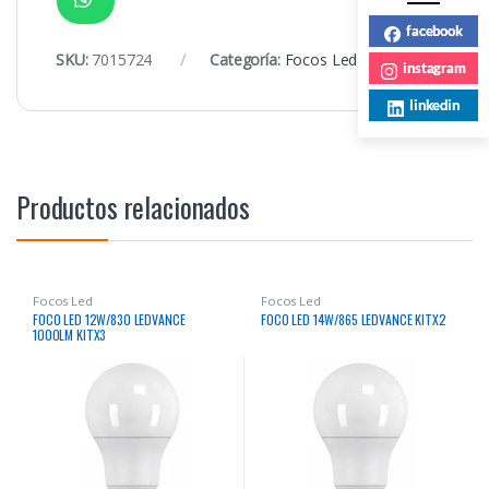
facebook
SKU:
7015724
Categoría:
Focos Led
instagram
linkedin
Productos relacionados
Focos Led
Focos Led
FOCO LED 12W/830 LEDVANCE
FOCO LED 14W/865 LEDVANCE KITX2
1000LM KITX3