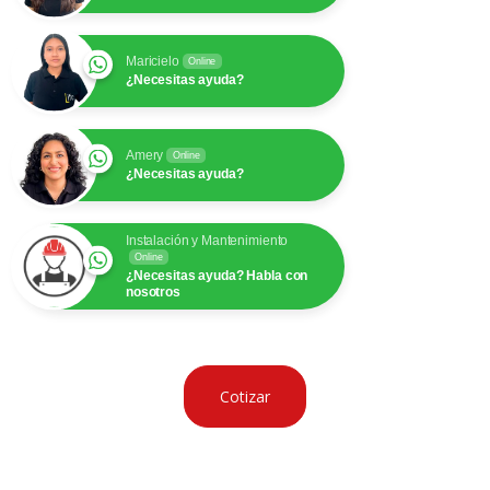
Maricielo
Online
¿Necesitas ayuda?
Amery
Online
¿Necesitas ayuda?
Instalación y Mantenimiento
Online
¿Necesitas ayuda? Habla con
nosotros
Cotizar