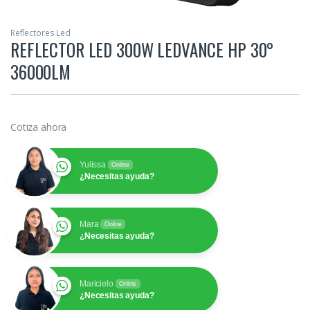
Reflectores Led
REFLECTOR LED 300W LEDVANCE HP 30°
36000LM
Cotiza ahora
Yulissa
Online
¿Necesitas ayuda?
Mara
Online
¿Necesitas ayuda?
Maricielo
Online
¿Necesitas ayuda?