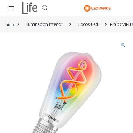
Skip to navigation
Skip to content
Inicio
Iluminacion Interior
Focos Led
FOCO VINT