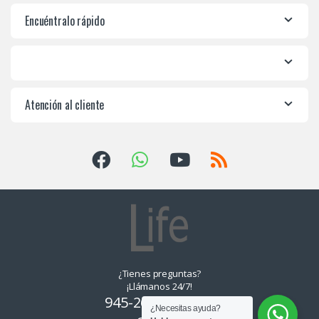
Encuéntralo rápido
Atención al cliente
¿Tienes preguntas?
¡Llámanos 24/7!
945-265550, 955-
¿Necesitas ayuda?