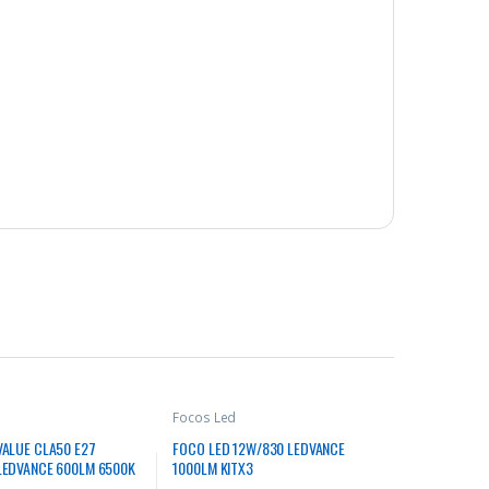
Focos Led
VALUE CLA50 E27
FOCO LED 12W/830 LEDVANCE
LEDVANCE 600LM 6500K
1000LM KITX3