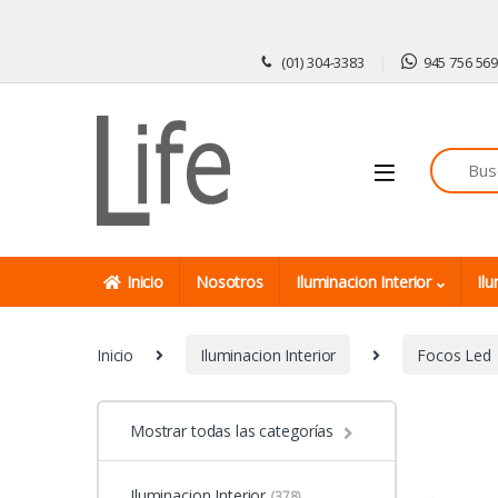
Skip to navigation
Skip to content
(01) 304-3383
945 756 56
Inicio
Nosotros
Iluminacion Interior
Ilu
Inicio
Iluminacion Interior
Focos Led
Mostrar todas las categorías
Iluminacion Interior
(378)