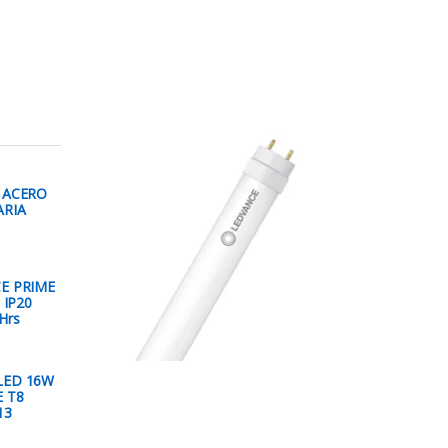
 ACERO
ARIA
E PRIME
 IP20
Hrs
LED 16W
 T8
13