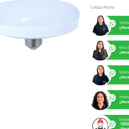
Cotiza Ahora
Yuliss
¿Nece
Mara
¿Nece
Marici
¿Nece
Amer
¿Nece
Instal
Online
¿Nece