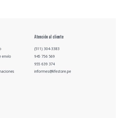
Atención al cliente
o
(511) 304-3383
e envío
945 756 569
955 639 374
amaciones
informes@lifestore.pe