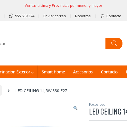
Ventas a Lima y Provincias por menor y mayor
9
955 639 374
Enviar correo
Nosotros
Contacto
minacion Exterior
Smart Home
Accesorios
Contacto
LED CEILING 14,5W 830 E27
Focos Led
LED CEILING 1