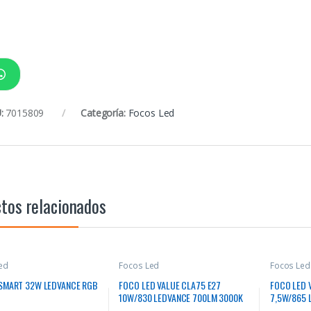
:
7015809
Categoría:
Focos Led
tos relacionados
ed
Focos Led
Focos Led
SMART 32W LEDVANCE RGB
FOCO LED VALUE CLA75 E27
FOCO LED 
10W/830 LEDVANCE 700LM 3000K
7,5W/865 
220V
220V