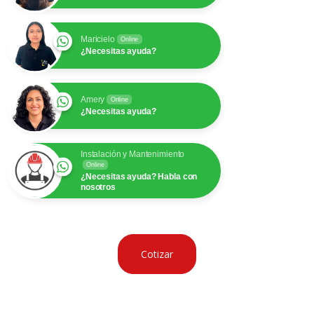
Maricielo
Online
¿Necesitas ayuda?
Amery
Online
¿Necesitas ayuda?
Instalación y Mantenimiento
Online
¿Necesitas ayuda? Habla con
nosotros
Cotizar