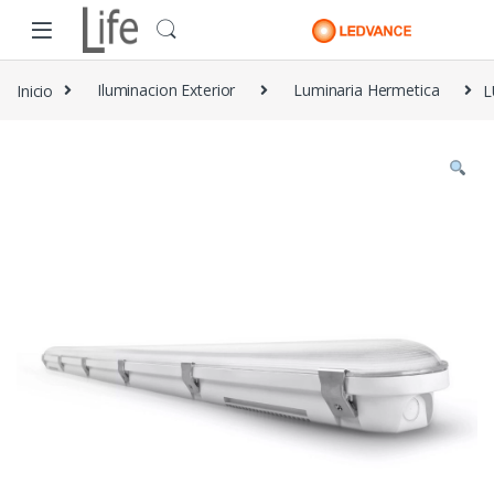
Skip to navigation
Skip to content
Inicio
Iluminacion Exterior
Luminaria Hermetica
L