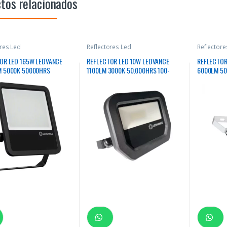
tos relacionados
ores Led
Reflectores Led
Reflectore
OR LED 165W LEDVANCE
REFLECTOR LED 10W LEDVANCE
REFLECTOR
M 5000K 50000HRS
1100LM 3000K 50,000HRS 100-
6000LM 5
GULAR
277V IP65
RECTANGU