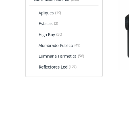
Apliques
(19)
Estacas
(2)
High Bay
(50)
Alumbrado Publico
(41)
Luminaria Hermetica
(56)
Reflectores Led
(127)