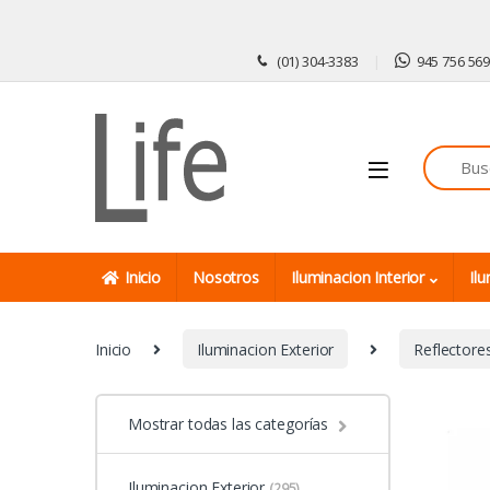
Skip to navigation
Skip to content
(01) 304-3383
945 756 56
Inicio
Nosotros
Iluminacion Interior
Ilu
Inicio
Iluminacion Exterior
Reflectore
Mostrar todas las categorías
Iluminacion Exterior
(295)