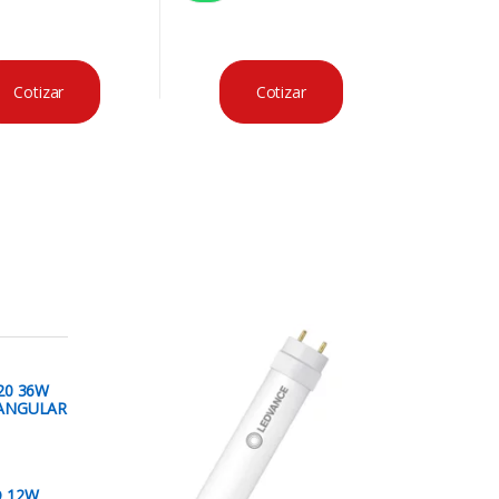
Cotizar
Cotizar
20 36W
ANGULAR
 12W