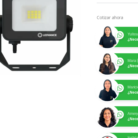
Cotizar ahora
Yuliss
¿Nece
Mara
¿Nece
Marici
¿Nece
Amer
¿Nece
Instal