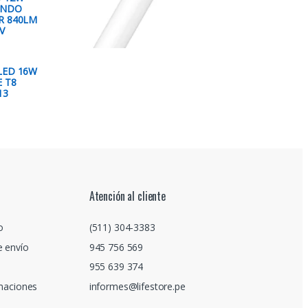
ONDO
R 840LM
V
LED 16W
 T8
13
Atención al cliente
o
(511) 304-3383
e envío
945 756 569
955 639 374
amaciones
informes@lifestore.pe