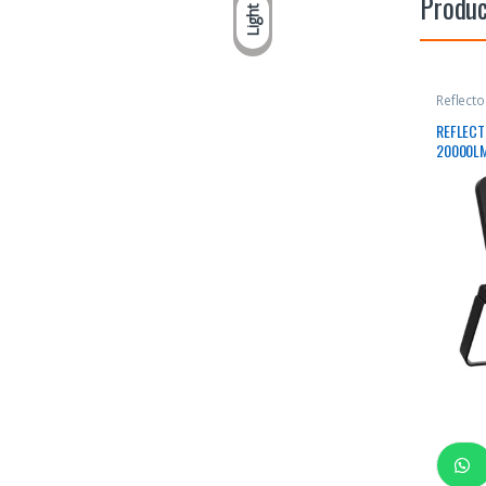
Produc
Light
Reflect
REFLECT
20000L
RECTAN