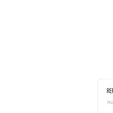
RE
702