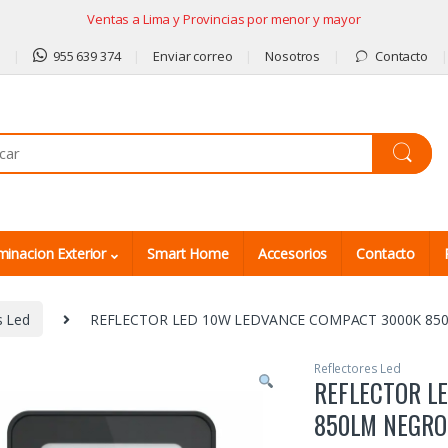
Ventas a Lima y Provincias por menor y mayor
9
955 639 374
Enviar correo
Nosotros
Contacto
minacion Exterior
Smart Home
Accesorios
Contacto
s Led
REFLECTOR LED 10W LEDVANCE COMPACT 3000K 85
Reflectores Led
REFLECTOR L
850LM NEGRO