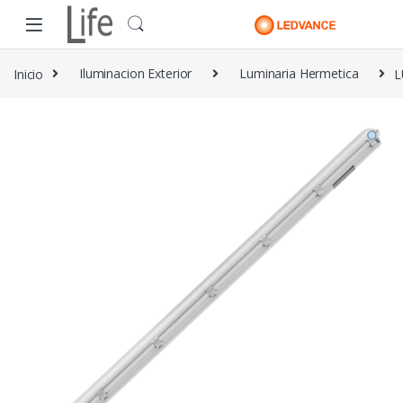
Skip to navigation
Skip to content
Inicio
Iluminacion Exterior
Luminaria Hermetica
L