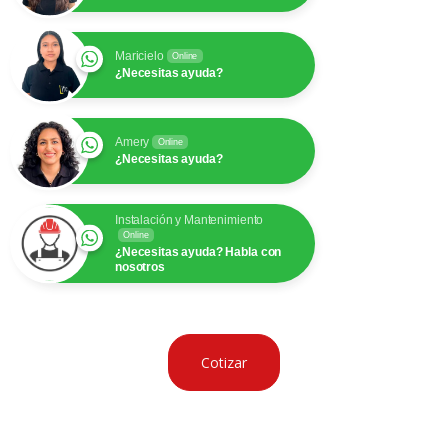
Maricielo
Online
¿Necesitas ayuda?
Amery
Online
¿Necesitas ayuda?
Instalación y Mantenimiento
Online
¿Necesitas ayuda? Habla con
nosotros
Cotizar