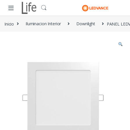
Skip to navigation
Skip to content
Inicio
Iluminacion Interior
Downlight
PANEL LED