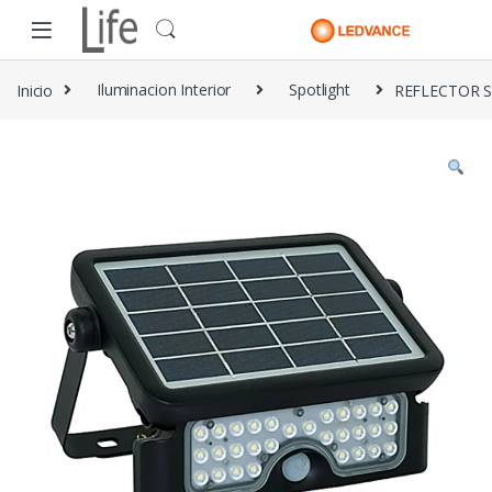
Skip to navigation
Skip to content
Inicio
Iluminacion Interior
Spotlight
REFLECTOR S