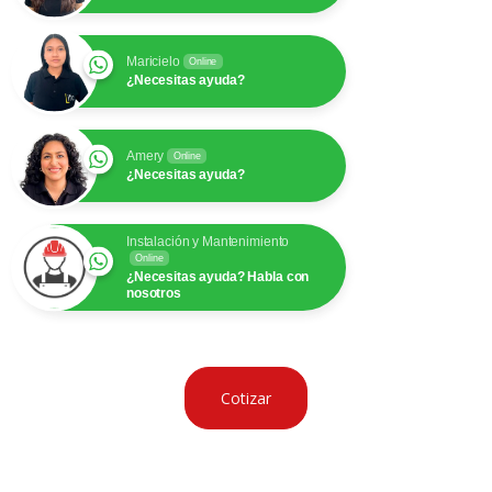
Maricielo
Online
¿Necesitas ayuda?
Amery
Online
¿Necesitas ayuda?
Instalación y Mantenimiento
Online
¿Necesitas ayuda? Habla con
nosotros
Cotizar