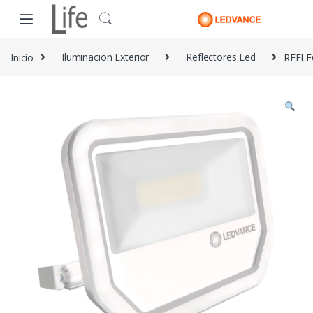
Skip to navigation
Skip to content
Inicio
Iluminacion Exterior
Reflectores Led
REFLE