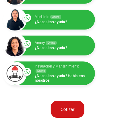
Maricielo
Online
¿Necesitas ayuda?
Amery
Online
¿Necesitas ayuda?
Instalación y Mantenimiento
Online
¿Necesitas ayuda? Habla con
nosotros
Cotizar