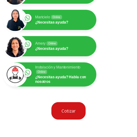
Maricielo
Online
¿Necesitas ayuda?
Amery
Online
¿Necesitas ayuda?
Instalación y Mantenimiento
Online
¿Necesitas ayuda? Habla con
nosotros
Cotizar