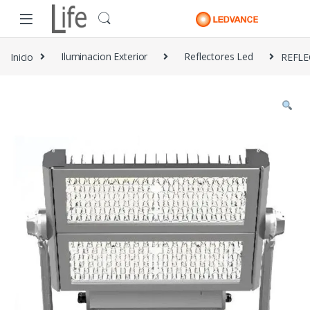
Skip to navigation
Skip to content
Inicio
Iluminacion Exterior
Reflectores Led
REFLE