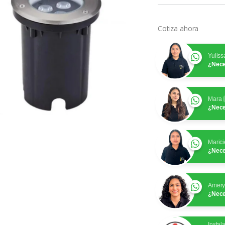
Cotiza ahora
Yuliss
¿Nece
Mara
¿Nece
Marici
¿Nece
Amer
¿Nece
Instal