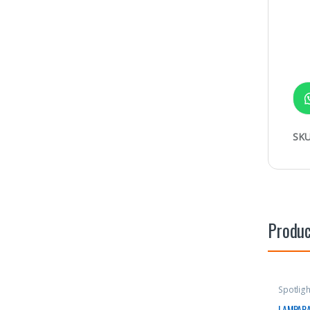
SKU
Produc
Spotligh
LAMPARA