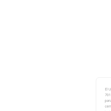
El 
701
par
cer