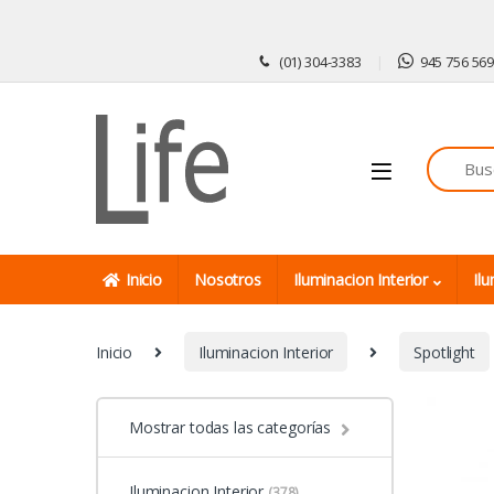
Skip to navigation
Skip to content
(01) 304-3383
945 756 56
Inicio
Nosotros
Iluminacion Interior
Ilu
Inicio
Iluminacion Interior
Spotlight
Mostrar todas las categorías
Iluminacion Interior
(378)