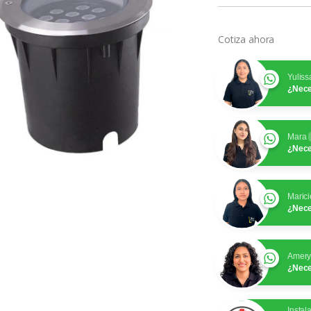
Cotiza ahora
Yuliss
¿Nece
Mara
¿Nece
Marici
¿Nece
Amer
¿Nece
Instal