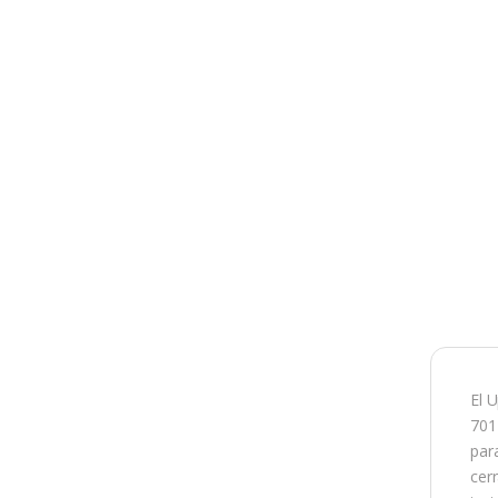
El 
701
par
cer