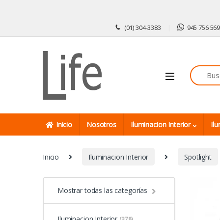
Skip to navigation
Skip to content
(01) 304-3383
945 756 56
Inicio
Nosotros
Iluminacion Interior
Ilu
Inicio
Iluminacion Interior
Spotlight
Mostrar todas las categorías
Iluminacion Interior
(378)