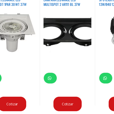
OT 1PAR 30 WT 37W
MULTISPOT 2 AR111 BL 37W
13W/840 1
Cotizar
Cotizar