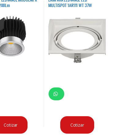
200Lm
MULTISPOT 1AR111 WT 37W
Cotizar
Cotizar