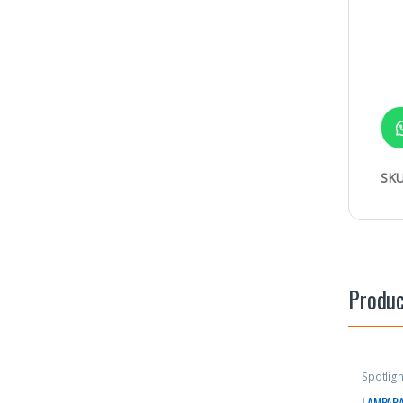
SKU
Produc
Spotligh
LAMPARA