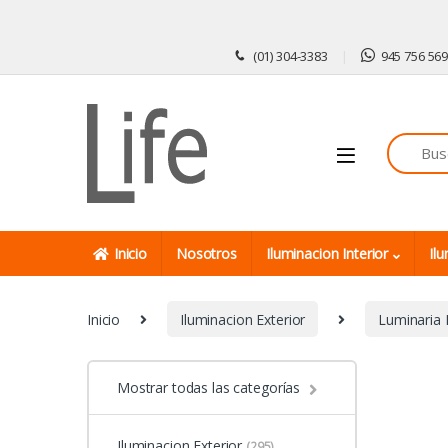
Skip to navigation
Skip to content
(01) 304-3383
945 756 56
Inicio
Nosotros
Iluminacion Interior
Ilu
Inicio
Iluminacion Exterior
Luminaria 
Mostrar todas las categorías
Iluminacion Exterior
(295)