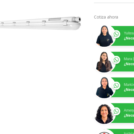
Cotiza ahora
Yuliss
¿Nece
Mara
¿Nece
Marici
¿Nece
Amer
¿Nece
Instal