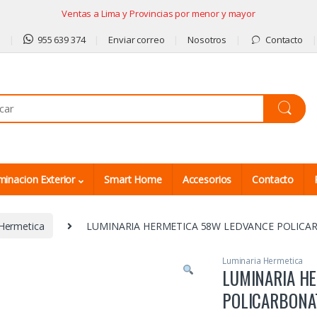
Ventas a Lima y Provincias por menor y mayor
9
955 639 374
Enviar correo
Nosotros
Contacto
minacion Exterior
Smart Home
Accesorios
Contacto
Hermetica
LUMINARIA HERMETICA 58W LEDVANCE POLICAR
Luminaria Hermetica
LUMINARIA H
POLICARBONA