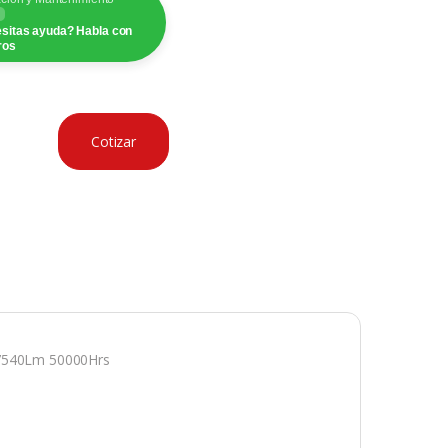
sitas ayuda? Habla con
ros
Cotizar
540Lm 50000Hrs